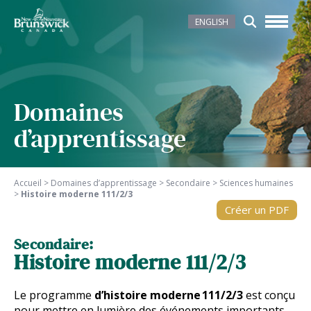
ENGLISH
Domaines
d’apprentissage
Accueil
>
Domaines d’apprentissage
>
Secondaire
>
Sciences humaines
>
Histoire moderne 111/2/3
Créer un PDF
Secondaire:
Histoire moderne 111/2/3
Le programme
d’histoire moderne 111/2/3
est conçu
pour mettre en lumière des événements importants