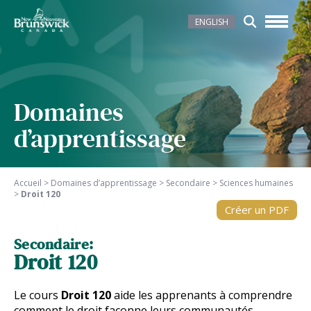
ENGLISH
Domaines
d’apprentissage
Accueil
>
Domaines d’apprentissage
>
Secondaire
>
Sciences humaines
>
Droit 120
Créer un PDF
Secondaire:
Droit 120
Le cours
Droit 120
aide les apprenants à comprendre
comment le droit façonne leurs communautés