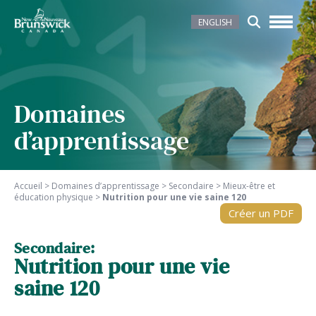
ENGLISH
Domaines
d’apprentissage
Accueil
>
Domaines d’apprentissage
>
Secondaire
>
Mieux-être et
éducation physique
>
Nutrition pour une vie saine 120
Créer un PDF
Secondaire:
Nutrition pour une vie
saine 120