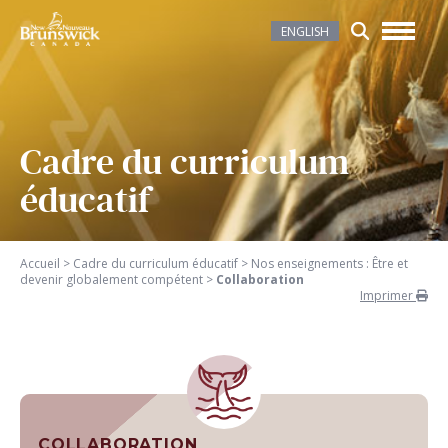
ENGLISH
Cadre du curriculum
éducatif
Accueil
>
Cadre du curriculum éducatif
>
Nos enseignements : Être et
devenir globalement compétent
>
Collaboration
Imprimer
COLLABORATION