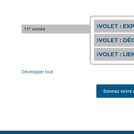
VOLET
: EX
e
11
année
VOLET
: DÉ
VOLET
: LIE
Développer tout
Donnez votre 