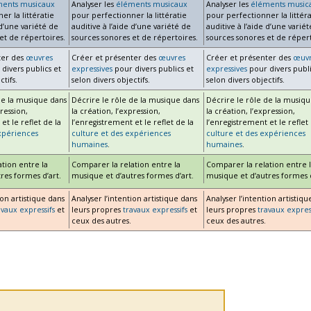
ments musicaux
Analyser les
éléments musicaux
Analyser les
éléments music
er la littératie
pour perfectionner la littératie
pour perfectionner la littéra
 d’une variété de
auditive à l’aide d’une variété de
auditive à l’aide d’une varié
et de répertoires.
sources sonores et de répertoires.
sources sonores et de répert
ter des
œuvres
Créer et présenter des
œuvres
Créer et présenter des
œuvr
divers publics et
expressives
pour divers publics et
expressives
pour divers publi
ctifs.
selon divers objectifs.
selon divers objectifs.
de la musique dans
Décrire le rôle de la musique dans
Décrire le rôle de la musiq
pression,
la création, l’expression,
la création, l’expression,
et le reflet de la
l’enregistrement et le reflet de la
l’enregistrement et le reflet 
xpériences
culture et des expériences
culture et des expériences
humaines
.
humaines
.
tion entre la
Comparer la relation entre la
Comparer la relation entre 
res formes d’art.
musique et d’autres formes d’art.
musique et d’autres formes d
ion artistique dans
Analyser l’intention artistique dans
Analyser l’intention artistiqu
avaux expressifs
et
leurs propres
travaux expressifs
et
leurs propres
travaux expres
ceux des autres.
ceux des autres.