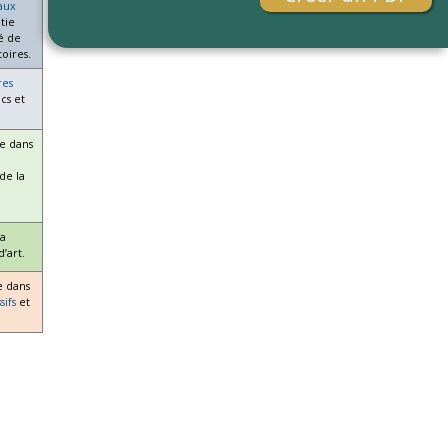
aux
tie
té de
oires.
es
cs et
ue dans
de la
la
’art.
e dans
sifs
et