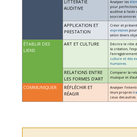
LITTÉRATIE
Analyser les
élé
pour perfectionn
AUDITIVE
auditive à l’aide
sources sonores 
APPLICATION ET
Créer et présen
expressives
pour 
PRESTATION
selon divers obje
ÉTABLIR DES
ART ET CULTURE
Décrire le rôle 
la création, l’ex
LIENS
l’enregistrement 
culture et des e
humaines
.
RELATIONS ENTRE
Comparer la rela
musique et d’aut
LES FORMES D’ART
COMMUNIQUER
RÉFLÉCHIR ET
Analyser l’intent
leurs propres
tr
RÉAGIR
ceux des autres.